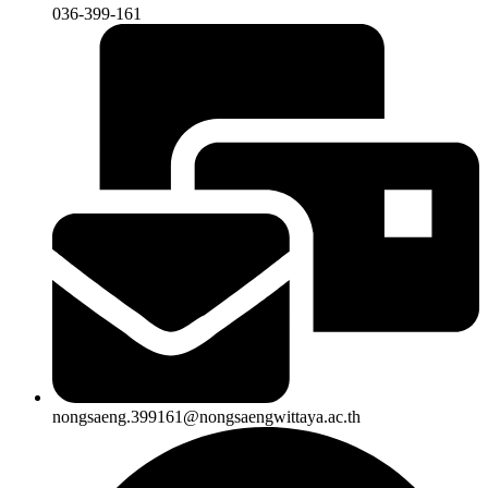
036-399-161
nongsaeng.399161@nongsaengwittaya.ac.th