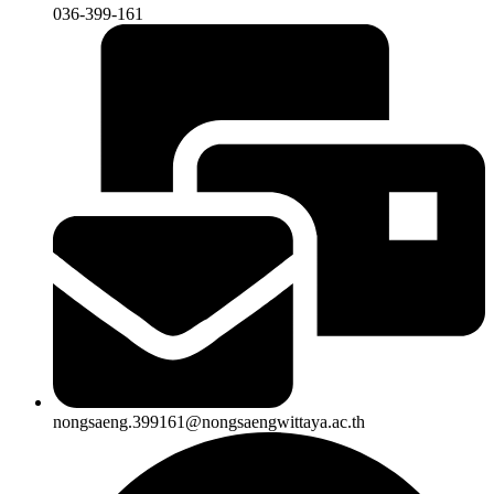
036-399-161
nongsaeng.399161@nongsaengwittaya.ac.th