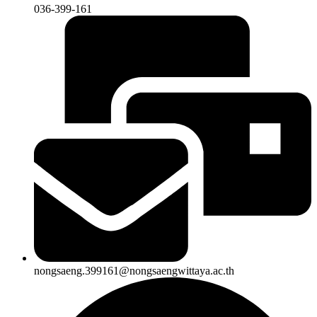
036-399-161
nongsaeng.399161@nongsaengwittaya.ac.th