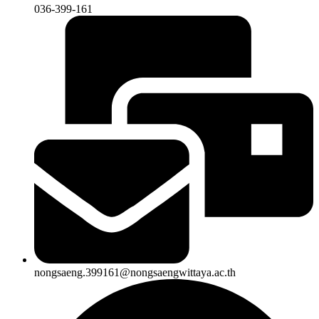
036-399-161
nongsaeng.399161@nongsaengwittaya.ac.th