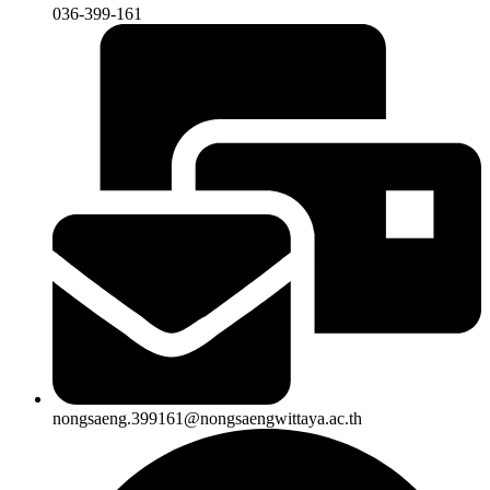
036-399-161
nongsaeng.399161@nongsaengwittaya.ac.th