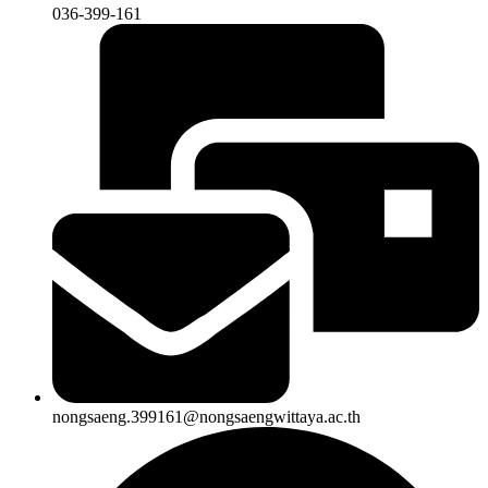
036-399-161
nongsaeng.399161@nongsaengwittaya.ac.th