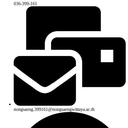
036-399-161
nongsaeng.399161@nongsaengwittaya.ac.th