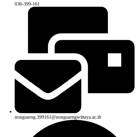
036-399-161
nongsaeng.399161@nongsaengwittaya.ac.th