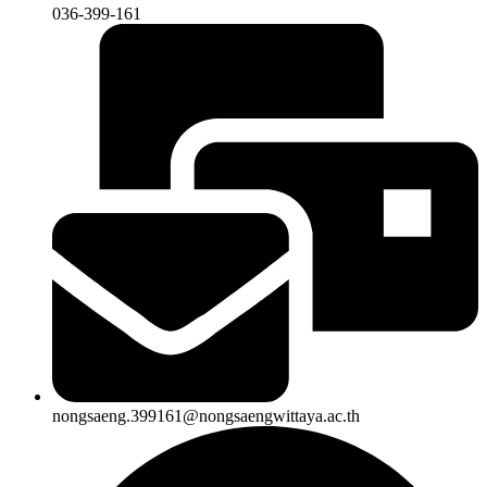
036-399-161
nongsaeng.399161@nongsaengwittaya.ac.th