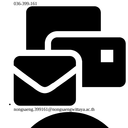
036-399-161
nongsaeng.399161@nongsaengwittaya.ac.th